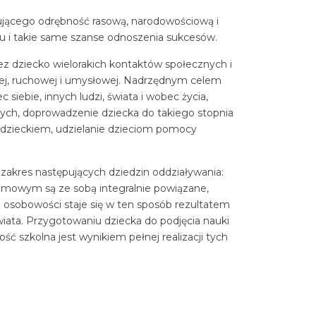
ującego odrębność rasową, narodowościową i
oju i takie same szanse odnoszenia sukcesów.
z dziecko wielorakich kontaktów społecznych i
nej, ruchowej i umysłowej. Nadrzędnym celem
siebie, innych ludzi, świata i wobec życia,
ych, doprowadzenie dziecka do takiego stopnia
d dzieckiem, udzielanie dzieciom pomocy
kres następujących dziedzin oddziaływania:
amowym są ze sobą integralnie powiązane,
sobowości staje się w ten sposób rezultatem
iata. Przygotowaniu dziecka do podjęcia nauki
ść szkolna jest wynikiem pełnej realizacji tych