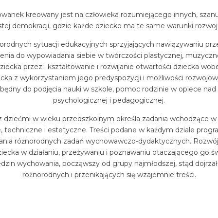
wanek kreowany jest na człowieka rozumiejącego innych, szan
ywistej demokracji, gdzie każde dziecko ma te same warunki rozw
orodnych sytuacji edukacyjnych sprzyjających nawiązywaniu prze
enia do wypowiadania siebie w twórczości plastycznej, muzycz
cka przez: kształtowanie i rozwijanie otwartości dziecka wobec 
ka z wykorzystaniem jego predyspozycji i możliwości rozwojow
ezbędny do podjęcia nauki w szkole, pomoc rodzinie w opiece na
psychologicznej i pedagogicznej.
dziećmi w wieku przedszkolnym określa zadania wchodzące w za
 techniczne i estetyczne. Treści podane w każdym dziale progr
wania różnorodnych zadań wychowawczo-dydaktycznych. Rozwój o
iecka w działaniu, przeżywaniu i poznawaniu otaczającego go św
edzin wychowania, począwszy od grupy najmłodszej, stąd dojrzało
różnorodnych i przenikających się wzajemnie treści.