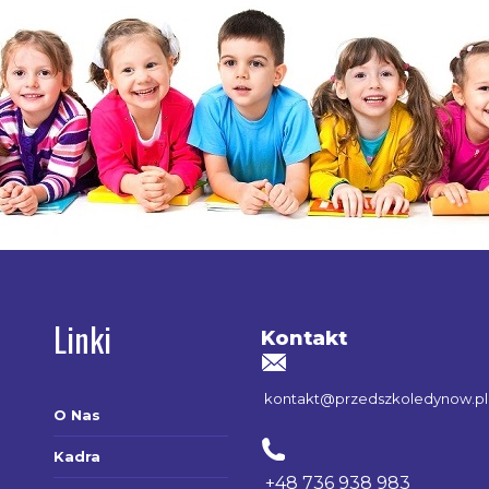
Linki
Kontakt
kontakt@przedszkoledynow.pl
O Nas
Kadra
+48 736 938 983